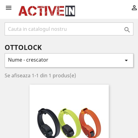



OTTOLOCK
Nume - crescator

Se afiseaza 1-1 din 1 produs(e)